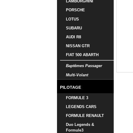
LAMBORGHINI
PORSCHE
LOTUS
SUBARU
AUDI R8
NISSAN GTR
FIAT 500 ABARTH
Baptêmes Passager
Multi-Volant
PILOTAGE
FORMULE 3
LEGENDS CARS
FORMULE RENAULT
Duo Legends &
Formule3