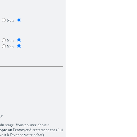
Non
Non
Non
ge
 du stage. Vous pouvez choisir
opre ou l'envoyer directement chez lui
voir à l'avance votre achat).