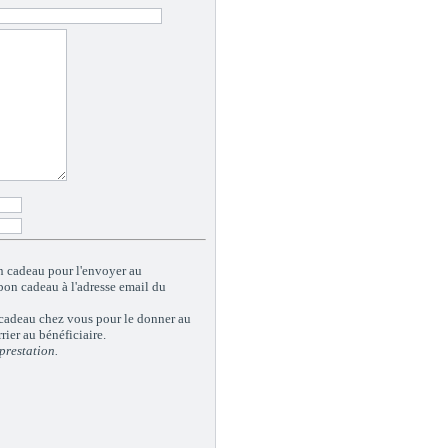
on cadeau pour l'envoyer au
bon cadeau à l'adresse email du
 cadeau chez vous pour le donner au
ier au bénéficiaire.
 prestation.