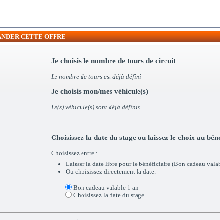
NDER CETTE OFFRE
Je choisis le nombre de tours de circuit
Le nombre de tours est déjà défini
Je choisis mon/mes véhicule(s)
Le(s) véhicule(s) sont déjà définis
Choisissez la date du stage ou laissez le choix au béné
Choisissez entre :
Laisser la date libre pour le bénéficiaire (Bon cadeau vala
Ou choisissez directement la date.
Bon cadeau valable 1 an
Choisissez la date du stage