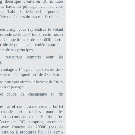
ng théorique d’environ 30 minutes
les bases du pilotage avant de vous
ans l’habitacle de la berline pour une
érie de 7 tours du tracé « Ecole » de
ébriefing, vous reprendrez le volant
econde série de 7 tours, cette fois-ci
« Compétition » de 3km030. Cette
t idéale pour une première approche
 et de ses principes.
 restaurant compris pour les
s.
 roulage à 14h pour deux séries de 7
le circuit "compétition" de 3.030km.
age, nous vous offrons un baptème de 2 tours
tion en passager.
et coupe de champagne en fin
s les offres
: Accès circuit, buffet
 chaudes et fraiches pour les
nts et accompagnateurs. Remise d’un
Assurance RC comprise, assurance
avec francise de 2000€ (pas de
 caution à produire) Pour la demi-