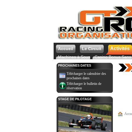
Activités
Accueil
Le Circuit
Machines à Sous
Casino Bonus Sans
PROCHAINES DATES
Télécharger le calendrier des
prochaines dates
Télécharger le bulletin de
réservation
STAGE DE PILOTAGE
Accu