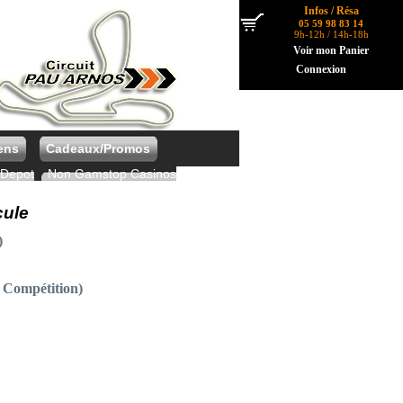
Infos / Résa
05 59 98 83 14
9h-12h / 14h-18h
Voir mon Panier
Connexion
ens
Cadeaux/Promos
 Depot
Non Gamstop Casinos
cule
)
 Compétition)