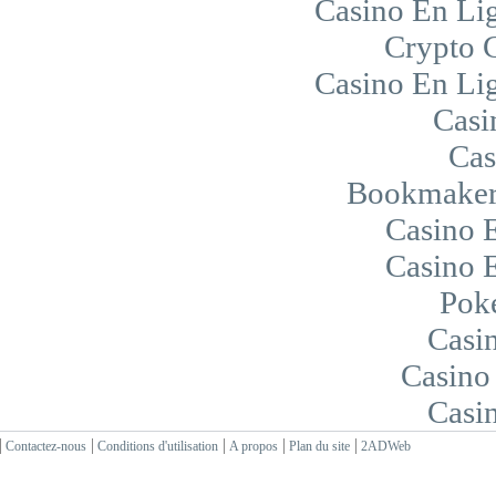
Casino En Lig
Crypto 
Casino En Lig
Casi
Cas
Bookmaker 
Casino 
Casino 
Pok
Casi
Casino
Casi
Contactez-nous
Conditions d'utilisation
A propos
Plan du site
2ADWeb