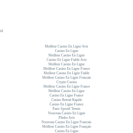
pau site d'annonces immobilières local
eil
Meilleur Casino En Ligne Avis
Casino En Ligne
Meilleur Casino En Ligne
Casino En Ligne Fiable Avis
Meilleur Casino En Ligne
Meilleur Casino En Ligne France
Meilleur Casino En Ligne Fiable
Meilleur Casino En Ligne Francais
Crypto Casino
Meilleur Casino En Ligne France
Meilleur Casino En Ligne
Casino En Ligne France
Casino Retrait Rapide
Casino En Ligne France
Paris Sportif Tennis
Nouveau Casino En Ligne
Plinko Avis
Nouveau Casino En Ligne Francais
Meilleur Casino En Ligne Français
Casino En Ligne