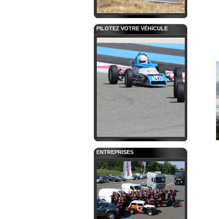
PILOTEZ VOTRE VÉHICULE
ENTREPRISES