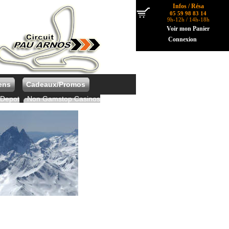
Infos / Résa
05 59 98 83 14
9h-12h / 14h-18h
Voir mon Panier
Connexion
ens
Cadeaux/Promos
 Depot
Non Gamstop Casinos