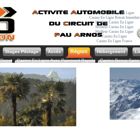
MUST-READ BLOGS
Meilleur Casinos En Ligne
Casino En Ligne Retrait Immédiat
Meilleur Casino En Ligne
Meilleur Casino En Ligne
Meilleur Casino En Ligne
Casino En Ligne
Casino En Ligne France
Région
Stages Pilotage
Accès
Hébergement
Li
 Depot
Casino En Ligne Avec Paiement Rapide
Casino Bonus Sans