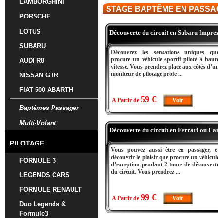
LAMBORGHINI
STAGE BAPTÊME EN PASSA
PORSCHE
LOTUS
Découverte du circuit en Subaru Impre
SUBARU
Découvrez les sensations uniques qu
procure un véhicule sportif piloté à haut
AUDI R8
vitesse. Vous prendrez place aux côtés d’u
moniteur de pilotage profe ...
NISSAN GTR
FIAT 500 ABARTH
59 €
A Partir de
Voir
Baptêmes Passager
Multi-Volant
Découverte du circuit en Ferrari ou L
PILOTAGE
Vous pouvez aussi être en passager, e
découvrir le plaisir que procure un véhicul
FORMULE 3
d’exception pendant 2 tours de découvert
du circuit. Vous prendrez ...
LEGENDS CARS
FORMULE RENAULT
99 €
A Partir de
Voir
Duo Legends &
Formule3