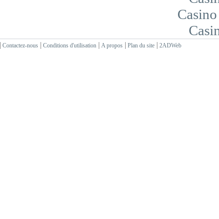
Casino
Casi
Contactez-nous
Conditions d'utilisation
A propos
Plan du site
2ADWeb