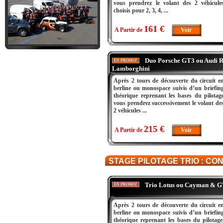
vous prendrez le volant des 2 véhicule
choisis pour 2, 3, 4, ...
161 €
A Partir de
Voir
Duo Porsche GT3 ou Audi R
EN PROMO!
Lamborghini
Après 2 tours de découverte du circuit e
berline ou monospace suivis d’un briefin
théorique reprenant les bases du pilotag
vous prendrez successivement le volant de
2 véhicules ...
215 €
A Partir de
Voir
STAGE PILOTAGE TRIO : CO
Trio Lotus ou Cayman & 
EN PROMO!
Après 2 tours de découverte du circuit e
berline ou monospace suivis d’un briefin
théorique reprenant les bases du pilotage