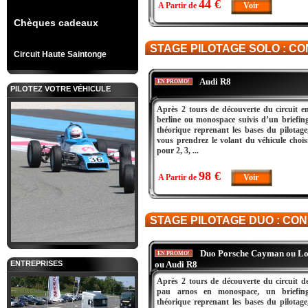
44 €
A Partir de
Voir
Chèques cadeaux
STAGE PILOTAGE SOLO : CO
Circuit Haute Saintonge
Audi R8
EN PROMO!
PILOTEZ VOTRE VÉHICULE
Après 2 tours de découverte du circuit e
berline ou monospace suivis d’un briefin
théorique reprenant les bases du pilotage
vous prendrez le volant du véhicule chois
pour 2, 3, ...
98 €
A Partir de
Voir
STAGE PILOTAGE DUO : CO
Duo Porsche Cayman ou Lo
EN PROMO!
ENTREPRISES
ou Audi R8
Après 2 tours de découverte du circuit d
pau arnos en monospace, un briefin
théorique reprenant les bases du pilotage