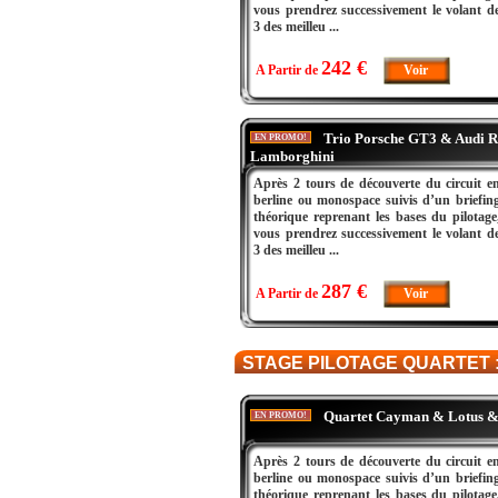
vous prendrez successivement le volant d
3 des meilleu ...
242 €
A Partir de
Voir
Trio Porsche GT3 & Audi R
EN PROMO!
Lamborghini
Après 2 tours de découverte du circuit e
berline ou monospace suivis d’un briefin
théorique reprenant les bases du pilotage
vous prendrez successivement le volant d
3 des meilleu ...
287 €
A Partir de
Voir
STAGE PILOTAGE QUARTET 
Quartet Cayman & Lotus 
EN PROMO!
Après 2 tours de découverte du circuit e
berline ou monospace suivis d’un briefin
théorique reprenant les bases du pilotage