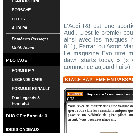
LAMBORGHINI
PORSCHE
LOTUS
L'Audi R8 est une sport
AUDI R8
Audi. C'est le premier co
ainsi avec les marques h
Baptêmes Passager
911), Ferrari ou Aston Mar
Multi-Volant
Le magazine Evo titre 
dawn starts today » (« 
PILOTAGE
commence aujourd'hui »)
FORMULE 3
STAGE BAPTÊME EN PASSA
LEGENDS CARS
FORMULE RENAULT
Baptême « Sensations Cours
EN PROMO!
Duo Legends &
GT3
Formule3
Vous revez de monter dans une voiture d
sport et de vivre les sensations uniques qu
procure un véhicule de piste piloté su
DUO GT + Formule 3
circuit. Vous prendrez place a ...
IDEES CADEAUX