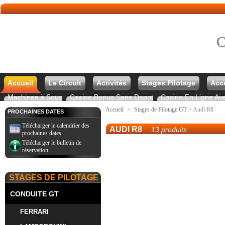
C
Accueil
Le Circuit
Activités
Stages Pilotage
Acc
Machines à Sous
Casino Bonus Sans Depot
Casino En Ligne Av
Accueil
>
Stages de Pilotage GT
> Audi R8
PROCHAINES DATES
Télécharger le calendrier des
AUDI R8
13 produits
prochaines dates
Télécharger le bulletin de
réservation
STAGES DE PILOTAGE
CONDUITE GT
FERRARI