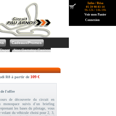
Infos / Résa
05 59 98 83 14
9h-12h / 14h-18h
Voir mon Panier
Connexion
ns
Cadeaux/Promos
 Depot
Non Gamstop Casinos
109 €
di R8 à partir de
de l'offre
ours de découverte du circuit en
u monospace suivis d’un briefing
reprenant les bases du pilotage, vous
e volant du véhicule choisi pour 2, 3,