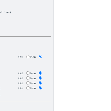
ble 1 an)
Oui
Non
Oui
Non
Oui
Non
Oui
Non
€
Oui
Non
€