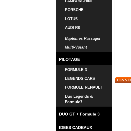
LAMBORGHINI
PORSCHE
LOTUS
AUDI R8
Baptêmes Passager
Multi-Volant
PILOTAGE
FORMULE 3
LEGENDS CARS
LES VÉ
FORMULE RENAULT
Duo Legends &
Formule3
DUO GT + Formule 3
IDEES CADEAUX