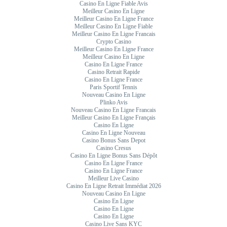
Casino En Ligne Fiable Avis
Meilleur Casino En Ligne
Meilleur Casino En Ligne France
Meilleur Casino En Ligne Fiable
Meilleur Casino En Ligne Francais
Crypto Casino
Meilleur Casino En Ligne France
Meilleur Casino En Ligne
Casino En Ligne France
Casino Retrait Rapide
Casino En Ligne France
Paris Sportif Tennis
Nouveau Casino En Ligne
Plinko Avis
Nouveau Casino En Ligne Francais
Meilleur Casino En Ligne Français
Casino En Ligne
Casino En Ligne Nouveau
Casino Bonus Sans Depot
Casino Cresus
Casino En Ligne Bonus Sans Dépôt
Casino En Ligne France
Casino En Ligne France
Meilleur Live Casino
Casino En Ligne Retrait Immédiat 2026
Nouveau Casino En Ligne
Casino En Ligne
Casino En Ligne
Casino En Ligne
Casino Live Sans KYC