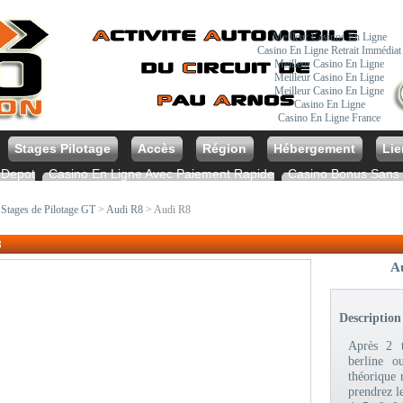
MUST-READ BLOGS
Meilleur Casinos En Ligne
Casino En Ligne Retrait Immédiat
Meilleur Casino En Ligne
Meilleur Casino En Ligne
Meilleur Casino En Ligne
Casino En Ligne
Casino En Ligne France
Stages Pilotage
Accès
Région
Hébergement
Lie
 Depot
Casino En Ligne Avec Paiement Rapide
Casino Bonus Sans
Stages de Pilotage GT
>
Audi R8
> Audi R8
8
Au
Description 
Après 2 t
berline o
théorique 
prendrez l