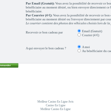
Par Email (Gratuit):
Vous avez la possibilité de recevoir ce b
bénéficiaire au moment désiré, ou bien envoyer directement ce 
bénéficiaire.
Par Courrier (4 €):
Vous avez la possibilité de recevoir ce bon
bénéficiaire au moment désiré ou l'envoyer directement par courr
Le courrier contient des photos des véhicules choisis lors de la
Email (Gratuit)
Recevoir ce bon cadeau par
Courier (4 €)
A moi
A qui envoyer le bon cadeau ?
Au bénéficiaire du c
Meilleur Casino En Ligne Avis
Casino En Ligne
Meilleur Casino En Ligne