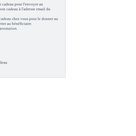
on cadeau pour l'envoyer au
bon cadeau à l'adresse email du
 cadeau chez vous pour le donner au
ier au bénéficiaire.
 prestation.
adeau