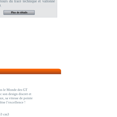
 tours du tracé technique et vallonné
.
Plus de détails
ans le Monde des GT
c son design discret et
x, sa vitesse de pointe
rise l’excellence !
63 cm3