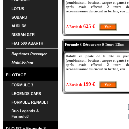
(combinaison, bottines, casque et gants) e
après avoir effectué 2 tours d
LOTUS
reconnaissance du circuit en berline, vou ...
SUBARU
625 €
AUDI R8
A Partir de
Voir
NISSAN GTR
FIAT 500 ABARTH
Formule 3 Découverte 6 Tours 13km
Baptêmes Passager
Habillé en pilote de la tête au pie
(combinaison, bottines, casque et gants) e
Multi-Volant
après avoir effectué 2 tours d
reconnaissance du circuit en berline, vou ...
PILOTAGE
199 €
A Partir de
Voir
FORMULE 3
LEGENDS CARS
FORMULE RENAULT
Duo Legends &
Formule3
DUO GT + Formule 3