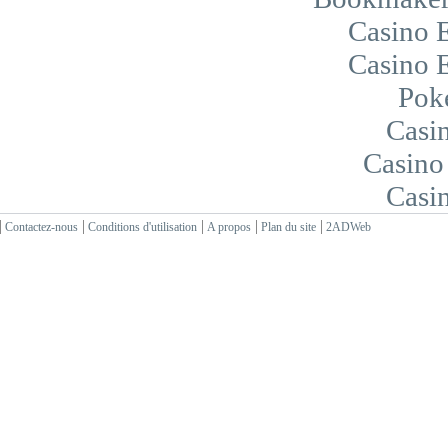
Casino 
Casino 
Pok
Casi
Casino
Casi
Contactez-nous
Conditions d'utilisation
A propos
Plan du site
2ADWeb