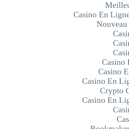
Meille
Casino En Ligne
Nouveau 
Casi
Casi
Casi
Casino
Casino E
Casino En Lig
Crypto 
Casino En Lig
Casi
Cas
Bookmaker 