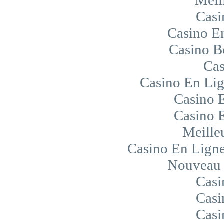
Meil
Casi
Casino E
Casino B
Cas
Casino En Li
Casino 
Casino 
Meille
Casino En Ligne
Nouveau 
Casi
Casi
Casi