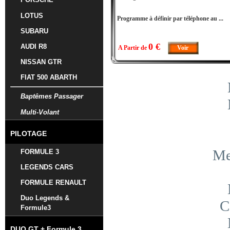
LOTUS
Programme à définir par téléphone au ...
SUBARU
0 €
AUDI R8
A Partir de
Voir
NISSAN GTR
FIAT 500 ABARTH
Baptêmes Passager
Multi-Volant
PILOTAGE
Me
FORMULE 3
LEGENDS CARS
FORMULE RENAULT
Duo Legends &
C
Formule3
DUO GT + Formule 3