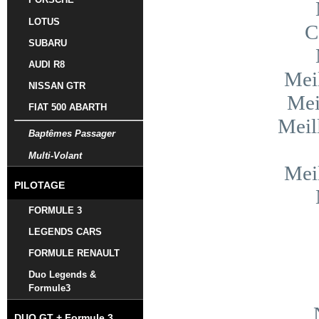
LOTUS
C
SUBARU
AUDI R8
Mei
NISSAN GTR
Mei
FIAT 500 ABARTH
Meil
Baptêmes Passager
Multi-Volant
Mei
PILOTAGE
FORMULE 3
LEGENDS CARS
FORMULE RENAULT
Duo Legends &
Formule3
DUO GT + Formule 3