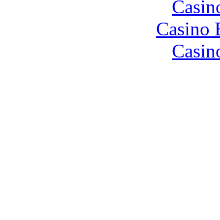
Casin
Casino 
Casin