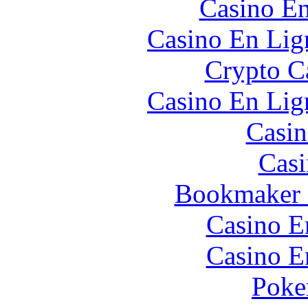
Casino En
Casino En Lign
Crypto C
Casino En Lign
Casin
Casi
Bookmaker H
Casino E
Casino E
Poke