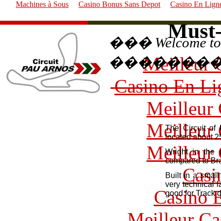
Machines à Sous
Casino Bonus Sans Depot
Casino En Lign
Must-
��� Welcome to
Meilleur 
�������
Casino En Li
Meilleur
Meilleur
The Circuit of
located
about 25
Meilleur
Wright in the 
c
ompared to
B
r
Casi
Built in a small
very technical l
Casino 
good for Track d
Meilleur Ca