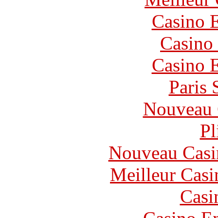
Casino 
Casino 
Casino 
Paris 
Nouveau 
Pl
Nouveau Casi
Meilleur Casi
Casi